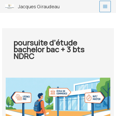
Aller
Jacques Giraudeau
au
contenu
poursuite d’étude
bachelor bac + 3 bts
NDRC