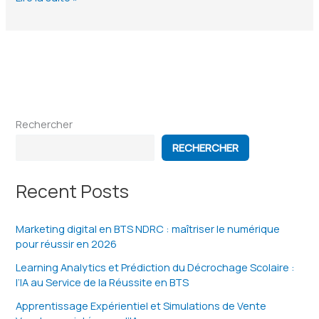
d’études
BTS
NDRC
:
toutes
les
Rechercher
formations
Bac+3
RECHERCHER
Recent Posts
Marketing digital en BTS NDRC : maîtriser le numérique
pour réussir en 2026
Learning Analytics et Prédiction du Décrochage Scolaire :
l’IA au Service de la Réussite en BTS
Apprentissage Expérientiel et Simulations de Vente