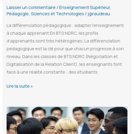
Laisser un commentaire
/
Enseignement Supérieur
,
Pédagogie
,
Sciences et Technologies
/
jgiraudeau
La différenciation pédagogique : adapter l’enseignement
à chaque apprenant En BTS NDRC, les profils
d’apprenants sont très hétérogènes. La différenciation
pédagogique est la clé pour que chacun progresse à son
niveau. Dans les classes de BTS NDRC (Négociation et
Digitalisation de la Relation Client), les enseignants font
face à une réalité constante : des étudiants
La
Lire la suite »
Différenciation
Pédagogique
en
BTS
NDRC