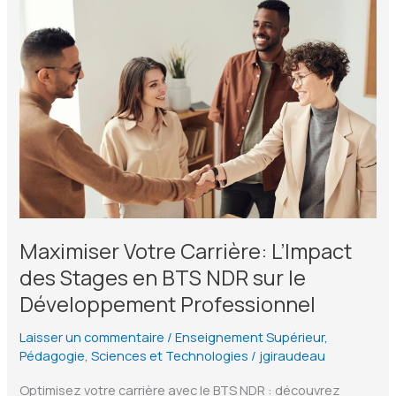
réinvente
la
pédagogie
de
projet
Maximiser Votre Carrière: L’Impact
des Stages en BTS NDR sur le
Développement Professionnel
Laisser un commentaire
/
Enseignement Supérieur
,
Pédagogie
,
Sciences et Technologies
/
jgiraudeau
Optimisez votre carrière avec le BTS NDR : découvrez