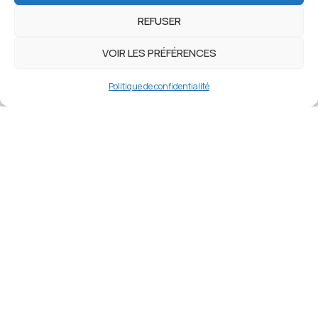
REFUSER
VOIR LES PRÉFÉRENCES
Politique de confidentialité
JACQUES GIRAUDEAU
Professeur agrégé en économie-gestion, formateur
indépendant.
Ce blog explore les évolutions de l'enseignement à l'ère du
numérique et de l'intelligence artificielle.
Marseille — France
NAVIGATION
Blog