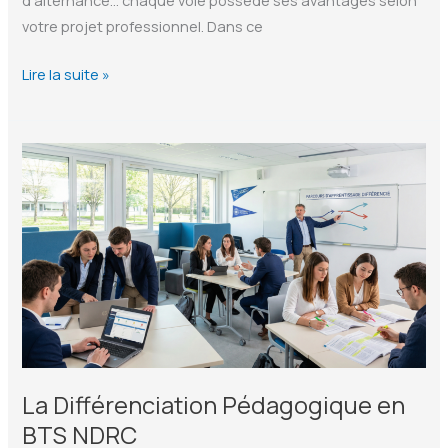
votre projet professionnel. Dans ce
Poursuite
Lire la suite »
d’études
BTS
NDRC
:
toutes
les
formations
Bac+3
La Différenciation Pédagogique en
BTS NDRC