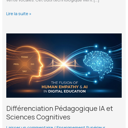
Apprentissage
Lire la suite »
Expérientiel
et
Simulations
de
Vente
Vocales
assistées
par
l’IA
Différenciation Pédagogique IA et
Sciences Cognitives
Laisser un commentaire
/
Enseignement Supérieur
,