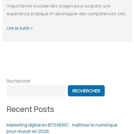
l’importance cruciale des stages pour acquérir une
expérience pratique et développer des compétences clés.
Maximiser
Lire la suite »
Votre
Carrière:
L’Impact
des
Stages
en
Rechercher
BTS
NDR
RECHERCHER
sur
le
Recent Posts
Développement
Professionnel
Marketing digital en BTS NDRC : maîtriser le numérique
pour réussir en 2026