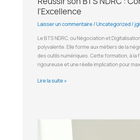
Réussir son BTS NDRC : Con
l’Excellence
Laisser un commentaire
/
Uncategorized
/
jg
Le BTS NDRC, ou Négociation et Digitalisation
polyvalente. Elle forme aux métiers de la négoc
des outils numériques. Cette formation, à la 
rigoureuse et une réelle implication pour m
Réussir
Lire la suite »
son
BTS
NDRC
:
Conseils
et