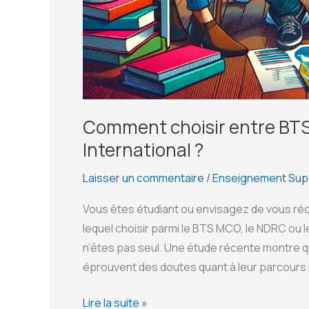
Comment choisir entre B
International ?
Laisser un commentaire
/
Enseignement Sup
Vous êtes étudiant ou envisagez de vous ré
lequel choisir parmi le BTS MCO, le NDRC ou 
n’êtes pas seul. Une étude récente montre 
éprouvent des doutes quant à leur parcours in
Comment
Lire la suite »