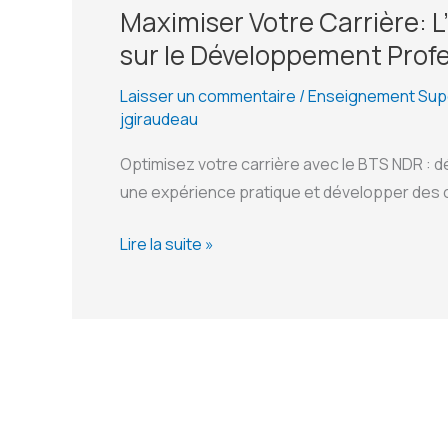
Maximiser Votre Carrière: 
sur le Développement Prof
Laisser un commentaire
/
Enseignement Sup
jgiraudeau
Optimisez votre carrière avec le BTS NDR : d
une expérience pratique et développer des
Maximiser
Lire la suite »
Votre
Carrière:
L’Impact
des
Stages
en
BTS