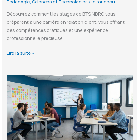
Pédagogie
,
Sciences et Technologies
/
jgiraudeau
Découvrez comment les stages de BTS NDRC vous
préparent à une carrière en relation client, vous offrant
des compétences pratiques et une expérience
professionnelle précieuse.
Bien
Lire la suite »
préparer
les
stages
de
BTS
NDRC
:
Guide
pour
les