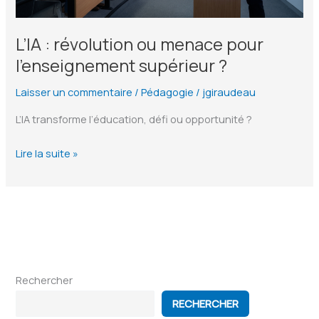
L’IA : révolution ou menace pour
l’enseignement supérieur ?
Laisser un commentaire
/
Pédagogie
/
jgiraudeau
L’IA transforme l’éducation, défi ou opportunité ?
L’IA
Lire la suite »
:
révolution
ou
menace
pour
l’enseignement
Rechercher
supérieur
?
RECHERCHER