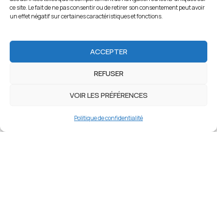
ce site. Le fait de ne pas consentir ou de retirer son consentement peut avoir
un effet négatif sur certaines caractéristiques et fonctions.
ACCEPTER
REFUSER
VOIR LES PRÉFÉRENCES
Politique de confidentialité
JACQUES GIRAUDEAU
Professeur agrégé en économie-gestion, formateur
indépendant.
Ce blog explore les évolutions de l'enseignement à l'ère du
numérique et de l'intelligence artificielle.